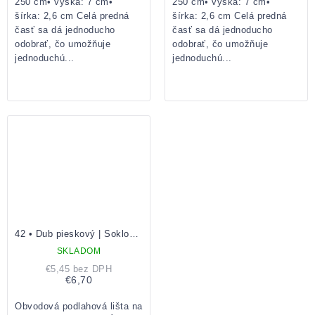
250 cm• výška: 7 cm•
250 cm• výška: 7 cm•
šírka: 2,6 cm Celá predná
šírka: 2,6 cm Celá predná
časť sa dá jednoducho
časť sa dá jednoducho
odobrať, čo umožňuje
odobrať, čo umožňuje
jednoduchú...
jednoduchú...
42 • Dub pieskový | Soklová lišta
SKLADOM
€5,45 bez DPH
€6,70
Obvodová podlahová lišta na