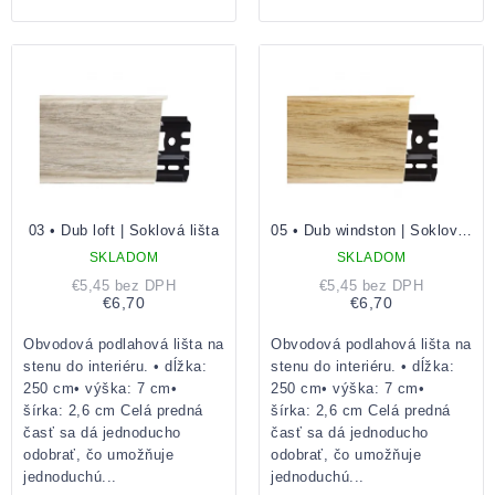
03 • Dub loft | Soklová lišta
05 • Dub windston | Soklová lišta
SKLADOM
SKLADOM
€5,45 bez DPH
€5,45 bez DPH
€6,70
€6,70
Obvodová podlahová lišta na
Obvodová podlahová lišta na
stenu do interiéru. • dĺžka:
stenu do interiéru. • dĺžka:
250 cm• výška: 7 cm•
250 cm• výška: 7 cm•
šírka: 2,6 cm Celá predná
šírka: 2,6 cm Celá predná
časť sa dá jednoducho
časť sa dá jednoducho
odobrať, čo umožňuje
odobrať, čo umožňuje
jednoduchú...
jednoduchú...