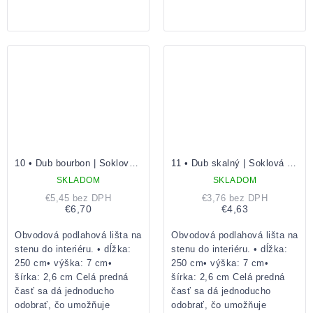
10 • Dub bourbon | Soklová lišta
11 • Dub skalný | Soklová lišta
SKLADOM
SKLADOM
€5,45 bez DPH
€3,76 bez DPH
€6,70
€4,63
Obvodová podlahová lišta na
Obvodová podlahová lišta na
stenu do interiéru. • dĺžka:
stenu do interiéru. • dĺžka:
250 cm• výška: 7 cm•
250 cm• výška: 7 cm•
šírka: 2,6 cm Celá predná
šírka: 2,6 cm Celá predná
časť sa dá jednoducho
časť sa dá jednoducho
odobrať, čo umožňuje
odobrať, čo umožňuje