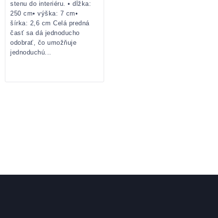
stenu do interiéru. • dĺžka:
250 cm• výška: 7 cm•
šírka: 2,6 cm Celá predná
časť sa dá jednoducho
odobrať, čo umožňuje
jednoduchú...
OVLÁDACIE
PRVKY
VÝPISU
Zápätie