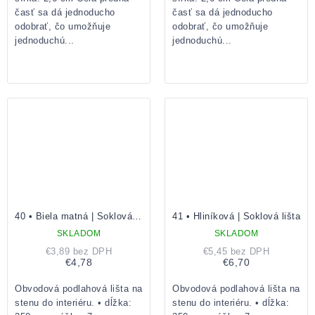
časť sa dá jednoducho
časť sa dá jednoducho
odobrať, čo umožňuje
odobrať, čo umožňuje
jednoduchú...
jednoduchú...
40 • Biela matná | Soklová lišta
41 • Hliníková | Soklová lišta
SKLADOM
SKLADOM
€3,89 bez DPH
€5,45 bez DPH
€4,78
€6,70
Obvodová podlahová lišta na
Obvodová podlahová lišta na
stenu do interiéru. • dĺžka:
stenu do interiéru. • dĺžka: