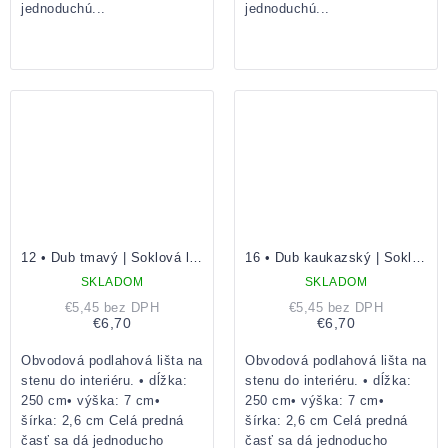
jednoduchú...
jednoduchú...
12 • Dub tmavý | Soklová lišta
16 • Dub kaukazský | Soklová lišta
SKLADOM
SKLADOM
€5,45 bez DPH
€5,45 bez DPH
€6,70
€6,70
Obvodová podlahová lišta na
Obvodová podlahová lišta na
stenu do interiéru. • dĺžka:
stenu do interiéru. • dĺžka:
250 cm• výška: 7 cm•
250 cm• výška: 7 cm•
šírka: 2,6 cm Celá predná
šírka: 2,6 cm Celá predná
časť sa dá jednoducho
časť sa dá jednoducho