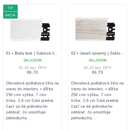
produktov
TIP
AKCIA
01 • Biela lesk | Soklová lišta
02 • Jaseň severný | Soklová lišta
SKLADOM
SKLADOM
€5,45 bez DPH
€5,45 bez DPH
€6,70
€6,70
Obvodová podlahová lišta na
Obvodová podlahová lišta na
stenu do interiéru. • dĺžka:
stenu do interiéru. • dĺžka:
250 cm• výška: 7 cm•
250 cm• výška: 7 cm•
šírka: 2,6 cm Celá predná
šírka: 2,6 cm Celá predná
časť sa dá jednoducho
časť sa dá jednoducho
odobrať, čo umožňuje
odobrať, čo umožňuje
jednoduchú...
jednoduchú...