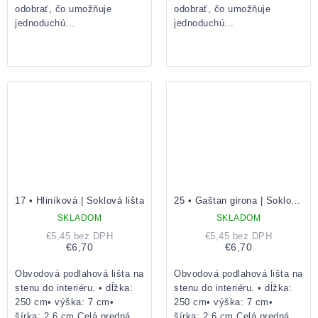
odobrať, čo umožňuje
odobrať, čo umožňuje
jednoduchú...
jednoduchú...
17 • Hliníková | Soklová lišta
25 • Gaštan girona | Soklová lišta
SKLADOM
SKLADOM
€5,45 bez DPH
€5,45 bez DPH
€6,70
€6,70
Obvodová podlahová lišta na
Obvodová podlahová lišta na
stenu do interiéru. • dĺžka:
stenu do interiéru. • dĺžka:
250 cm• výška: 7 cm•
250 cm• výška: 7 cm•
šírka: 2,6 cm Celá predná
šírka: 2,6 cm Celá predná