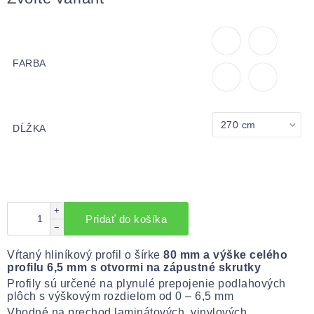
FARBA
DĹŽKA
+
Pridať do košíka
−
Vŕtaný hliníkový profil o šírke
80 mm a výške celého
profilu 6,5 mm s otvormi na zápustné skrutky
Profily sú určené na plynulé prepojenie podlahových
plôch s výškovým rozdielom od 0 – 6,5 mm
Vhodné na prechod laminátových, vinylových,