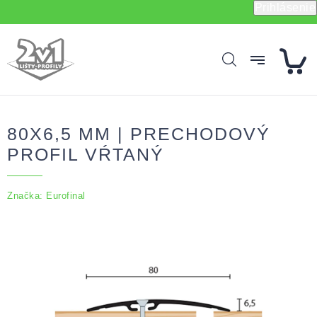
Prejsť
Prihlásenie
na
obsah
80X6,5 MM | PRECHODOVÝ
PROFIL VŔTANÝ
Značka:
Eurofinal