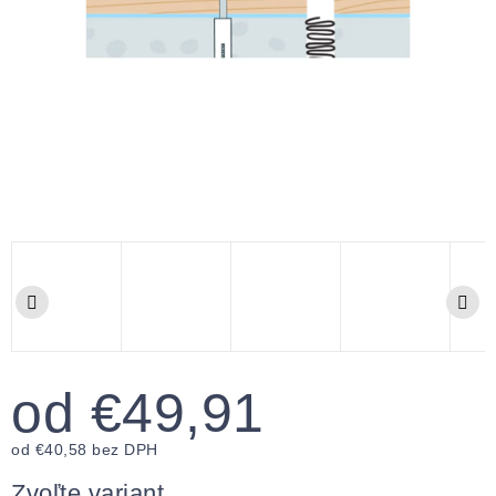
od
€49,91
od
€40,58
bez DPH
Jednotková
cena:
Zvoľte variant