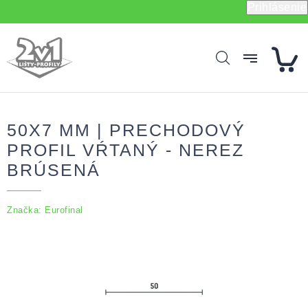
Prejsť
Prihlásenie
na
obsah
50X7 MM | PRECHODOVÝ
PROFIL VŔTANÝ - NEREZ
BRÚSENÁ
Značka:
Eurofinal