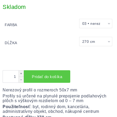
Jednotková
cena:
Skladom
FARBA
DĹŽKA
+
Pridať do košíka
−
Nerezový profil o rozmeroch 50x7 mm
Profily sú určené na plynulé prepojenie podlahových
plôch s výškovým rozdielom od 0 – 7 mm
Použiteľnosť
: byt, rodinný dom, kancelária,
administratívny objekt, obchod, nákupné centrum