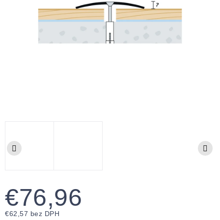
€76,96
€62,57 bez DPH