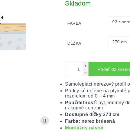
cena:
Skladom
FARBA
DĹŽKA
+
Pridať do košík
−
Samolepiaci nerezový profil
Profily sú určené na plynulé
rozdielom od 0 – 4 mm
Použiteľnosť
: byt, rodinný 
nákupné centrum
Dostupné dĺžky 270 cm
Farba: nerez brúsená
Montážny návod