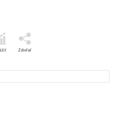
ážiť
Zdieľať