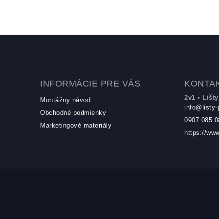
Zápätie
INFORMÁCIE PRE VÁS
KONTA
2v1 • Lišty
Montážny návod
info
@
listy-
Obchodné podmienky
0907 085 0
Marketingové materiály
https://www