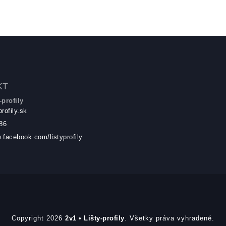
KT
-profily
profily.sk
86
.facebook.com/listyprofily
Copyright 2026
2v1 • Lišty-profily
. Všetky práva vyhradené.