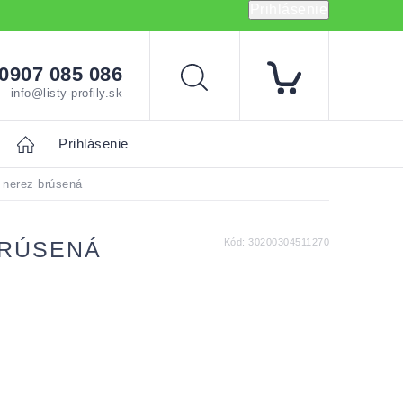
Prihlásenie
0907 085 086
Hľadať
info@listy-profily.sk
Home
Prihlásenie
 nerez brúsená
BRÚSENÁ
Kód:
30200304511270