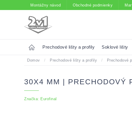
Prejsť
Montážny návod
Obchodné podmienky
Mar
na
obsah
Home
Prechodové lišty a profily
Soklové lišty
Domov
/
Prechodové lišty a profily
/
Prechodové p
30X4 MM | PRECHODOVÝ 
Značka:
Eurofinal