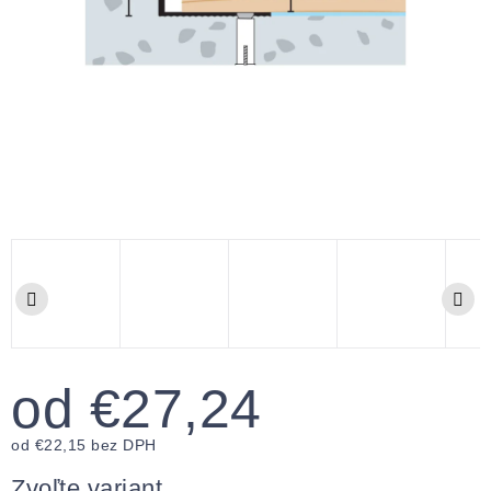
od
€27,24
od
€22,15
bez DPH
Jednotková
cena:
Zvoľte variant