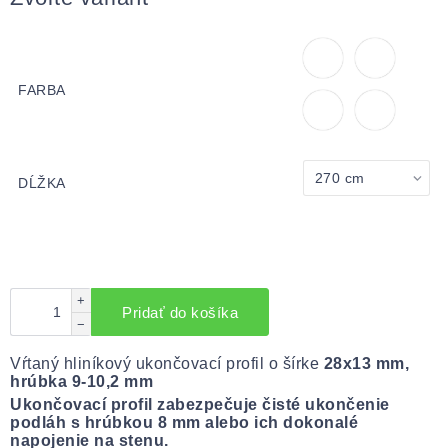
FARBA
DĹŽKA
+
Pridať do košíka
−
Vŕtaný hliníkový ukončovací profil o šírke
28x13 mm,
hrúbka 9-10,2 mm
Ukončovací profil zabezpečuje čisté ukončenie
podláh s hrúbkou 8 mm alebo ich dokonalé
napojenie na stenu.