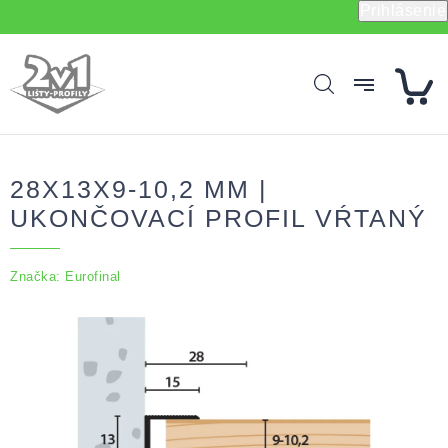
Prejsť
Prihlásenie
na
obsah
28X13X9-10,2 MM |
UKONČOVACÍ PROFIL VŔTANÝ
Značka:
Eurofinal